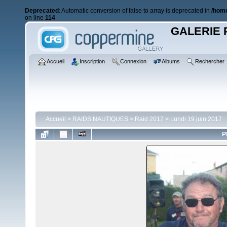
Deprecated
: Automatic conversion of false to array is deprecated in
/home
on line
114
GALERIE 
Accueil
Inscription
Connexion
Albums
Rechercher
Accueil
>
RAIDS NAUTIQUES
>
Raid 2017
>
Lundi 19 juin 2017
P