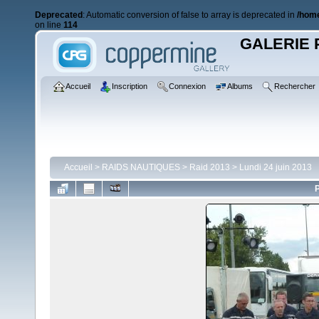
Deprecated
: Automatic conversion of false to array is deprecated in
/home
on line
114
GALERIE 
Accueil
Inscription
Connexion
Albums
Rechercher
Accueil
>
RAIDS NAUTIQUES
>
Raid 2013
>
Lundi 24 juin 2013
P