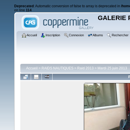
Deprecated
: Automatic conversion of false to array is deprecated in
/home
on line
114
GALERIE 
Accueil
Inscription
Connexion
Albums
Rechercher
Accueil
>
RAIDS NAUTIQUES
>
Raid 2013
>
Mardi 25 juin 2013
P