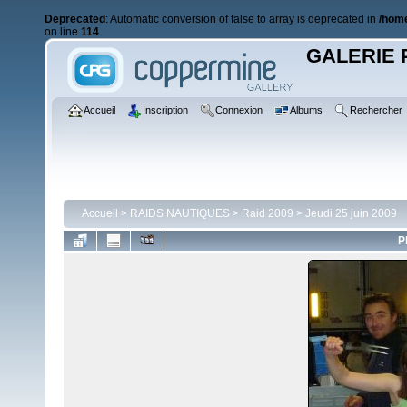
Deprecated
: Automatic conversion of false to array is deprecated in
/home
on line
114
GALERIE 
Accueil
Inscription
Connexion
Albums
Rechercher
Accueil
>
RAIDS NAUTIQUES
>
Raid 2009
>
Jeudi 25 juin 2009
P