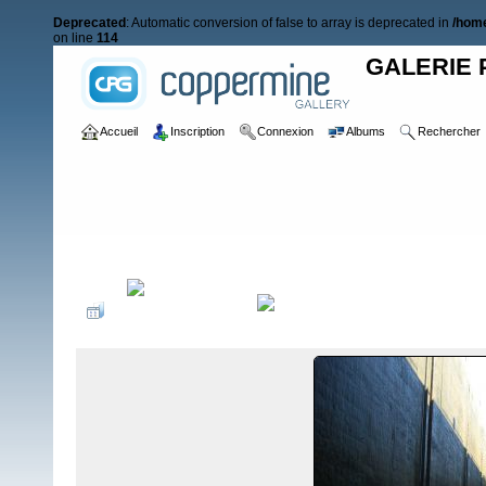
Deprecated
: Automatic conversion of false to array is deprecated in
/home
on line
114
GALERIE 
Accueil
Inscription
Connexion
Albums
Rechercher
Accueil
>
RAIDS NAUTIQUES
>
Raid 2009
>
Jeudi 25 juin 2009