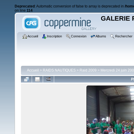
Deprecated
: Automatic conversion of false to array is deprecated in
/home
on line
114
GALERIE 
Accueil
Inscription
Connexion
Albums
Rechercher
Accueil
>
RAIDS NAUTIQUES
>
Raid 2009
>
Mercredi 24 juin 20
P