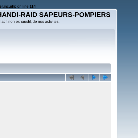
r.inc.php
on line
114
HANDI-RAID SAPEURS-POMPIERS
atif, non exhaustif, de nos activités.