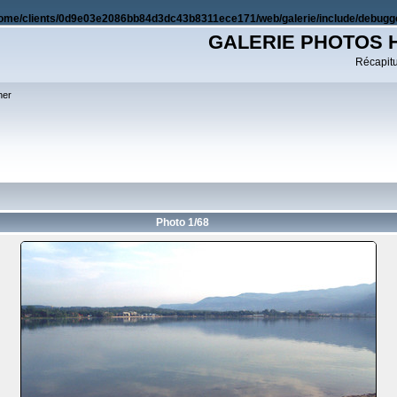
ome/clients/0d9e03e2086bb84d3dc43b8311ece171/web/galerie/include/debugge
GALERIE PHOTOS 
Récapitul
her
Photo 1/68