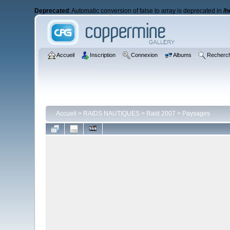
Deprecated
: Automatic conversion of false to array is deprecated in
/h
Accueil
Inscription
Connexion
Albums
Recherc
Accueil
>
RAIDS NAUTIQUES
>
Raid 2007
>
Paysages