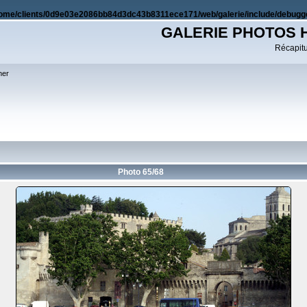
ome/clients/0d9e03e2086bb84d3dc43b8311ece171/web/galerie/include/debugge
GALERIE PHOTOS 
Récapitul
her
Photo 65/68