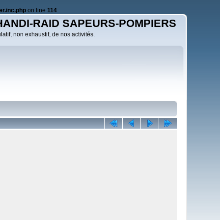
r.inc.php
on line
114
HANDI-RAID SAPEURS-POMPIERS
atif, non exhaustif, de nos activités.