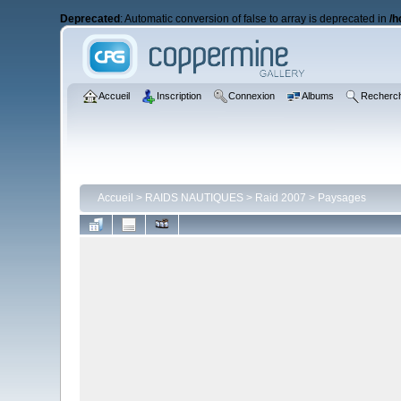
Deprecated
: Automatic conversion of false to array is deprecated in
/h
Accueil
Inscription
Connexion
Albums
Recherc
Accueil
>
RAIDS NAUTIQUES
>
Raid 2007
>
Paysages