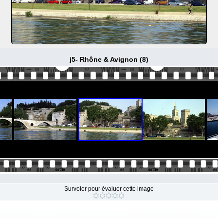
j5- Rhône & Avignon (8)
Survoler pour évaluer cette image