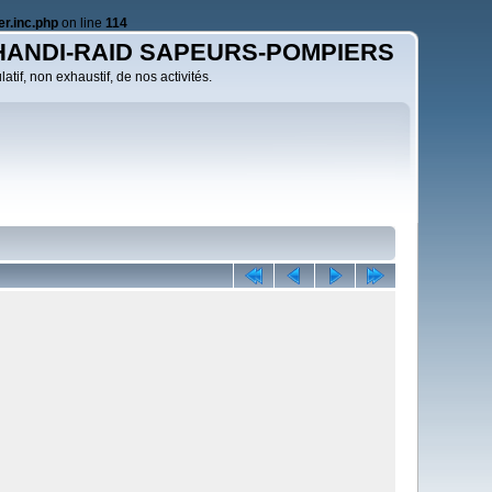
r.inc.php
on line
114
HANDI-RAID SAPEURS-POMPIERS
atif, non exhaustif, de nos activités.