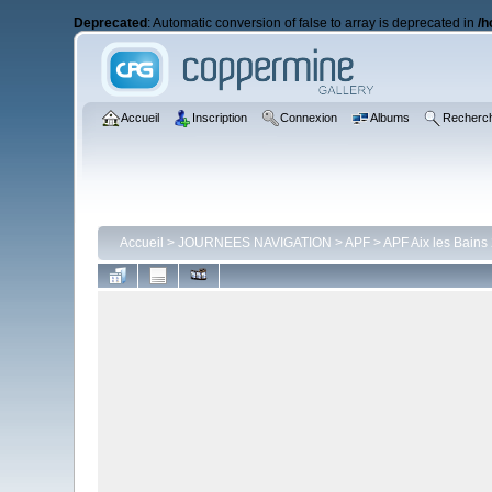
Deprecated
: Automatic conversion of false to array is deprecated in
/h
Accueil
Inscription
Connexion
Albums
Recherc
Accueil
>
JOURNEES NAVIGATION
>
APF
>
APF Aix les Bains