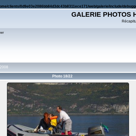
ome/clients/0d9e03e2086bb84d3dc43b8311ece171/web/galerie/include/debugge
GALERIE PHOTOS 
Récapitul
her
 2008
Photo 18/22