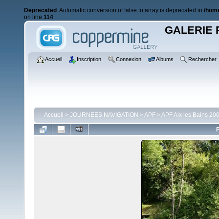
Deprecated
: Automatic conversion of false to array is deprecated in
/home
on line
114
GALERIE 
Accueil
Inscription
Connexion
Albums
Rechercher
Accueil
>
JOURNEES NAVIGATION
>
APF
>
APF Aix les Bains 20
P