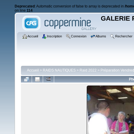
Deprecated
: Automatic conversion of false to array is deprecated in
/home
on line
114
GALERIE 
Accueil
Inscription
Connexion
Albums
Rechercher
Accueil
>
RAIDS NAUTIQUES
>
Raid 2022
>
Préparation Vendred
Ph