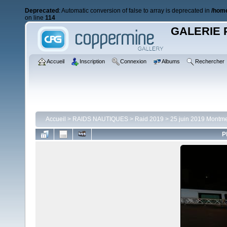
Deprecated
: Automatic conversion of false to array is deprecated in
/home
on line
114
GALERIE 
Accueil
Inscription
Connexion
Albums
Rechercher
Accueil
>
RAIDS NAUTIQUES
>
Raid 2019
>
25 juin 2019 Montme
P