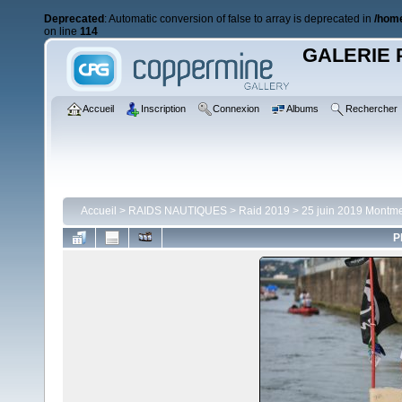
Deprecated
: Automatic conversion of false to array is deprecated in
/home
on line
114
GALERIE 
Accueil
Inscription
Connexion
Albums
Rechercher
Accueil
>
RAIDS NAUTIQUES
>
Raid 2019
>
25 juin 2019 Montme
P