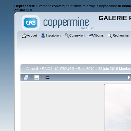
Deprecated
: Automatic conversion of false to array is deprecated in
/home
on line
114
GALERIE 
Accueil
Inscription
Connexion
Albums
Rechercher
Accueil
>
RAIDS NAUTIQUES
>
Raid 2019
>
25 juin 2019 Montme
P